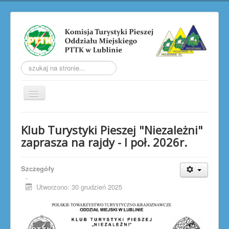
Szukaj...
Przełącz
nawigację
AKTUALNOŚCI
Klub Turystyki Pieszej "Niezależni"
O KOMISJI
zaprasza na rajdy - I poł. 2026r.
TRW
Szczegóły
LUBELSKIE ZLOTY PTP
-
Utworzono: 30 grudzień 2025
LUBELSKIE JESIENNE ZŁAZY
SOBOTNIA WŁÓCZĘGA
GALERIA