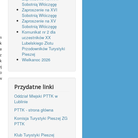
Sobotnią Włóczęgę
Zaproszenie na XVI
Sobotnią Włóczęgę
Zaproszenie na XV
Sobotnią Włóczęgę
Komunikat nr 2 dla
uczestników XX
m
Lubelskiego Zlotu
k
Przodowników Turystyki
e
Pieszej
z
Wielkanoc 2026
k
j
o
w
Przydatne linki
Oddział Miejski PTTK w
Lublinie
PTTK - strona główna
Komisja Turystyki Pieszej ZG
PTTK
Klub Turystyki Pieszej