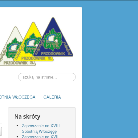
Szukaj...
OTNIA WŁÓCZĘGA
GALERIA
Na skróty
Zaproszenie na XVIII
Sobotnią Włóczęgę
Zaproszenie na XVII