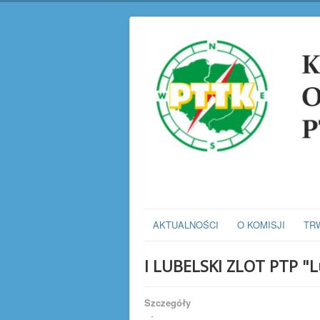
AKTUALNOŚCI
O KOMISJI
TR
I LUBELSKI ZLOT PTP "L
Szczegóły
-