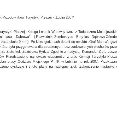
ot Przodowników Turystyki Pieszej - „Lublin 2007"
Turystyki Pieszej. Kolega Leszek Warowny wraz z Tadeuszem Mokiejewski
mi lasu „Dąbrowa”- („Prawiedniki-Zemborzyce Bory-las Dąbrowa-Ośrode
asa około 9 km.). Po kilku godzinach dotarli do obiektu „Graf Marina”, gdzi
ą, która była przygotowana dla strudzonych lecz zadowolonych piechurów prze
trza Zlotu kol. Zdzisława Rydza. Zgodnie z tradycją, Komandor Zlotu Lesze
ów. Przedstawiono najnowsze wiadomości z prac Komisji Turystyki Piesze
lan pracy Oddziału Miejskiego PTTK w Lublinie na rok 2007. Przekazan
dzono dyskusje i snuto plany na następny Zlot. Zakończenie nastąpiło 