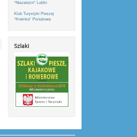
"Niezależni" Lublin
Klub Turystyki Pieszej
"Krwinka" Poniatowa
Szlaki