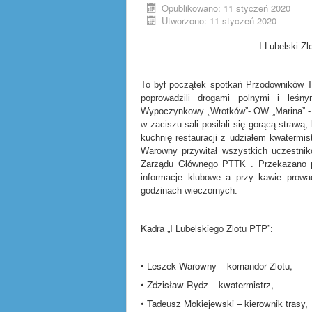
Opublikowano: 11 styczeń 2020
Utworzono: 11 styczeń 2020
I Lubelski Zl
To był początek spotkań Przodowników 
poprowadzili drogami polnymi i leśny
Wypoczynkowy „Wrotków”- OW „Marina” - tr
w zaciszu sali posilali się gorącą straw
kuchnię restauracji z udziałem kwatermis
Warowny przywitał wszystkich uczestnik
Zarządu Głównego PTTK . Przekazano p
informacje klubowe a przy kawie prowa
godzinach wieczornych.
Kadra „I Lubelskiego Zlotu PTP”:
• Leszek Warowny – komandor Zlotu,
• Zdzisław Rydz – kwatermistrz,
• Tadeusz Mokiejewski – kierownik trasy,