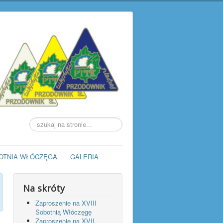
Szukaj...
OTNIA WŁÓCZĘGA
GALERIA
Na skróty
Zaproszenie na XVIII
Sobotnią Włóczęgę
Zaproszenie na XVII