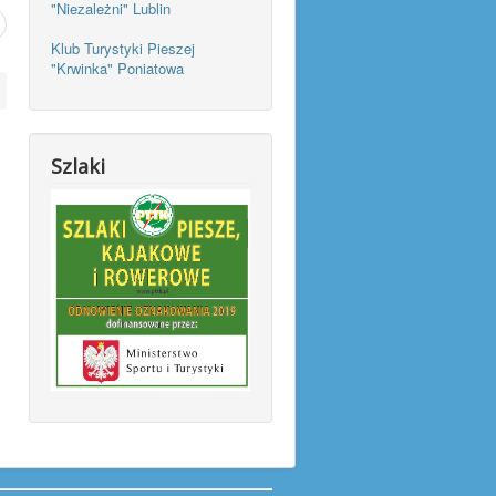
"Niezależni" Lublin
Klub Turystyki Pieszej
"Krwinka" Poniatowa
Szlaki