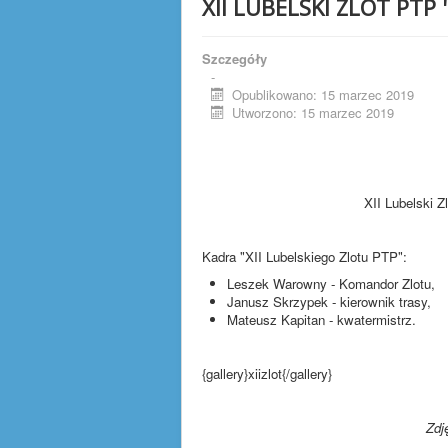
XII LUBELSKI ZLOT PTP "
Szczegóły
-
Opublikowano: 15 marzec 2019
Utworzono: 15 marzec 2019
XII Lubelski Z
Kadra "XII Lubelskiego Zlotu PTP":
Leszek Warowny - Komandor Zlotu,
Janusz Skrzypek - kierownik trasy,
Mateusz Kapitan - kwatermistrz.
{gallery}xiizlot{/gallery}
Zdj