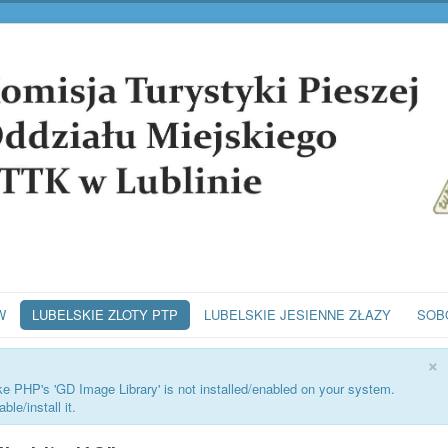
W
LUBELSKIE ZLOTY PTP
LUBELSKIE JESIENNE ZŁAZY
SOB
×
ike PHP's 'GD Image Library' is not installed/enabled on your system.
le/install it.