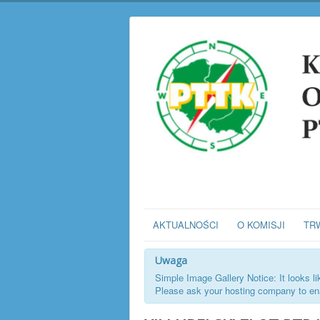
AKTUALNOŚCI
O KOMISJI
TR
Uwaga
Simple Image Gallery Notice: It looks l
Please ask your hosting company to enab