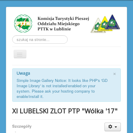
Szukaj...
Przełącz
nawigację
AKTUALNOŚCI
×
Uwaga
O KOMISJI
Simple Image Gallery Notice: It looks like PHP's 'GD
Image Library' is not installed/enabled on your
TRW
system. Please ask your hosting company to
enable/install it.
LUBELSKIE ZLOTY PTP
XI LUBELSKI ZLOT PTP "Wólka '17"
LUBELSKIE JESIENNE ZŁAZY
SOBOTNIA WŁÓCZĘGA
Szczegóły
GALERIA
-