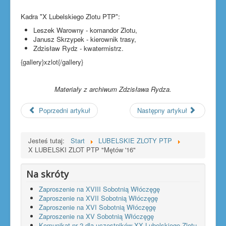
Kadra "X Lubelskiego Zlotu PTP":
Leszek Warowny - komandor Zlotu,
Janusz Skrzypek - kierownik trasy,
Zdzisław Rydz - kwatermistrz.
{gallery}xzlot{/gallery}
Materiały z archiwum Zdzisława Rydza.
Poprzedni artykuł
Następny artykuł
Jesteś tutaj:
Start
LUBELSKIE ZLOTY PTP
X LUBELSKI ZLOT PTP "Mętów '16"
Na skróty
Zaproszenie na XVIII Sobotnią Włóczęgę
Zaproszenie na XVII Sobotnią Włóczęgę
Zaproszenie na XVI Sobotnią Włóczęgę
Zaproszenie na XV Sobotnią Włóczęgę
Komunikat nr 2 dla uczestników XX Lubelskiego Zlotu