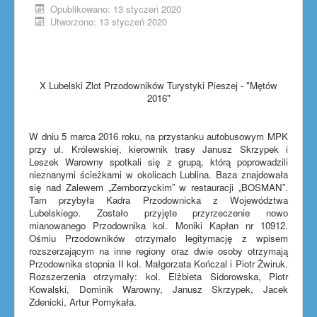
Opublikowano: 13 styczeń 2020
Utworzono: 13 styczeń 2020
X Lubelski Zlot Przodowników Turystyki Pieszej - "Mętów
2016"
W dniu 5 marca 2016 roku, na przystanku autobusowym MPK
przy ul. Królewskiej, kierownik trasy Janusz Skrzypek i
Leszek Warowny spotkali się z grupą, którą poprowadzili
nieznanymi ścieżkami w okolicach Lublina. Baza znajdowała
się nad Zalewem „Zemborzyckim” w restauracji „BOSMAN”.
Tam przybyła Kadra Przodownicka z Województwa
Lubelskiego. Zostało przyjęte przyrzeczenie nowo
mianowanego Przodownika kol. Moniki Kapłan nr 10912.
Ośmiu Przodowników otrzymało legitymację z wpisem
rozszerzającym na inne regiony oraz dwie osoby otrzymają
Przodownika stopnia II kol. Małgorzata Kończal i Piotr Żwiruk.
Rozszerzenia otrzymały: kol. Elżbieta Sidorowska, Piotr
Kowalski, Dominik Warowny, Janusz Skrzypek, Jacek
Zdenicki, Artur Pomykała.