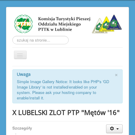
Szukaj...
Przełącz
nawigację
AKTUALNOŚCI
×
Uwaga
O KOMISJI
Simple Image Gallery Notice: It looks like PHP's 'GD
Image Library' is not installed/enabled on your
TRW
system. Please ask your hosting company to
enable/install it.
LUBELSKIE ZLOTY PTP
X LUBELSKI ZLOT PTP "Mętów '16"
LUBELSKIE JESIENNE ZŁAZY
SOBOTNIA WŁÓCZĘGA
Szczegóły
GALERIA
-