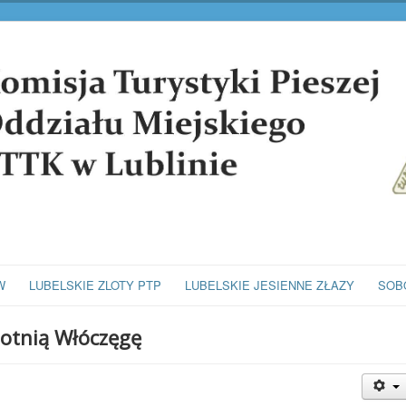
W
LUBELSKIE ZLOTY PTP
LUBELSKIE JESIENNE ZŁAZY
SOB
botnią Włóczęgę