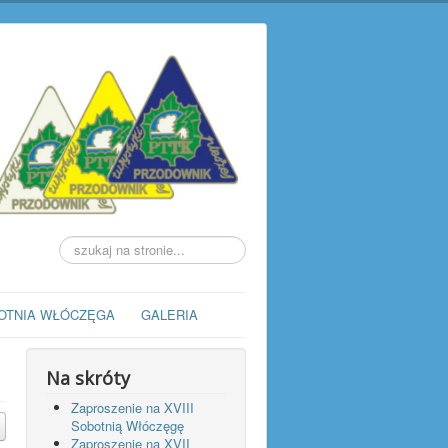
Szukaj...
OTNIA WŁÓCZĘGA
GALERIA
Na skróty
Zaproszenie na XVIII
Sobotnią Włóczęgę
Zaproszenie na XVII