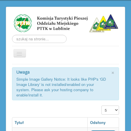
Szukaj...
Przełącz
nawigację
AKTUALNOŚCI
×
Uwaga
O KOMISJI
Simple Image Gallery Notice: It looks like PHP's 'GD
Image Library' is not installed/enabled on your
TRW
system. Please ask your hosting company to
enable/install it.
LUBELSKIE ZLOTY PTP
LUBELSKIE JESIENNE ZŁAZY
Pokaż #
SOBOTNIA WŁÓCZĘGA
Tytuł
Odsłony
GALERIA