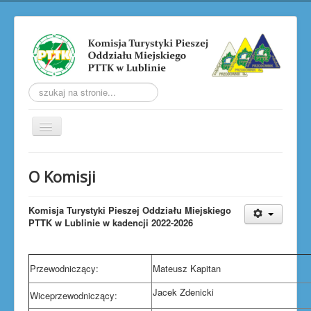
Szukaj...
Przełącz
nawigację
AKTUALNOŚCI
O Komisji
O KOMISJI
TRW
Komisja Turystyki Pieszej Oddziału Miejskiego
PTTK w Lublinie w kadencji 2022-2026
LUBELSKIE ZLOTY PTP
LUBELSKIE JESIENNE ZŁAZY
Przewodniczący:
Mateusz Kapitan
SOBOTNIA WŁÓCZĘGA
Jacek Zdenicki
Wiceprzewodniczący:
GALERIA