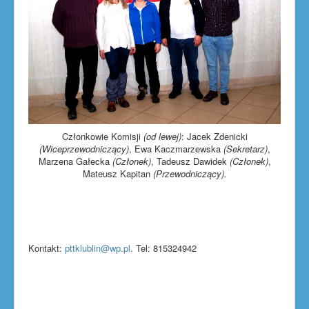
Członkowie Komisji
(od lewej)
: Jacek Zdenicki
(Wiceprzewodniczący)
, Ewa Kaczmarzewska
(Sekretarz)
,
Marzena Gałecka
(Członek)
, Tadeusz Dawidek
(Członek)
,
Mateusz Kapitan
(Przewodniczący).
Kontakt:
pttklublin@wp.pl
. Tel: 815324942