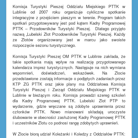
Komisja Turystyki Pieszej Oddziału Miejskiego PTTK w
Lublinie od 2007 roku organizuje cykliczne spotkanie
integracyjne z przejściem pieszym w terenie. Program takich
spotkań przygotowywany jest pod kątem Kadry Programowej
PTTK – Przodowników Turystyki Pieszej. Dlatego przyjęto
nazwą „Lubelski Zlot Przodowników Turystyki Pieszej. Każdy
ze Zlotów organizowany jest w marcu jako swoiste
rozpoczęcie sezonu turystycznego.
Komisja Turystyki Pieszej OM PTTK w Lublinie zakłada, że
takie spotkania mają wpływ na realizację przygotowanego
kalendarza imprez turystycznych. Następuje na nich wymiana
wspomnień, doświadczeń, wskazówek. Na Zlocie
przedstawione zostają informacje o podjętych zadaniach przez
KTP ZG PTTK oraz jakie plany ma Oddziałowa Komisja
Turystyki Pieszej i Zarząd Oddziału Miejskiego PTTK w
Lublinie w bieżącym roku. Komisja prowadzi szereg szkoleń
dla Kadry Programowej PTTK. Lubelski Zlot PTP to
wydarzenie, gdzie wręczane są zdobyte uprawnienia przez
członków PTTK. Nowo mianowani składają uroczyste
ślubowanie w obecności zasłużonej Kadry Programowej PTTK
i uczestników Zlotu co podnosi rangę zdobytych uprawnień.
W Zlocie biorą udział Koleżanki i Koledzy z Oddziałów PTTK: