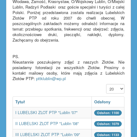
Włodawa, Zamość, Krasnystaw, O/Wojskowy Lublin, O/Miejski
Lublin, Radzyń Podlaski oraz goście specjalni i turyści z całej
Polski. Poniżej przedstawiona została realizacja Lubelskich
Zlotów PTP od roku 2007 do chwili obecnej. W
poszczególnych zakładach możemy odnaleźć informacje na
temat: przebiegu spotkania, frekwencji oraz obejrzeć: zdjęcia,
okolicznościowe druki, pieczątki, naklejki, dyplomy.
Zachęcamy do obejrzenia.
PS.
Nieustannie poszukujemy zdjęć z naszych Zlotów. Nie
posiadamy fotorelacji ze wszystkich Zlotów. Prosimy o
kontakt mailowy osoby, które mają zdjęcia z Lubelskich
Zlotów PTP:
pttklublin@wp.pl
Pokaż #
Tytuł
Odsłony
I LUBELSKI ZLOT PTP "Lublin '07"
Odsłon: 1100
II LUBELSKI ZLOT PTP "Lublin '08"
Odsłon: 1079
III LUBELSKI ZLOT PTP "Lublin '09"
Odsłon: 1133