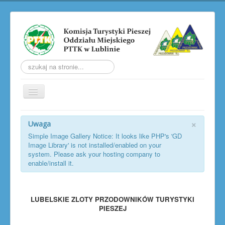
Szukaj...
Przełącz
nawigację
AKTUALNOŚCI
×
Uwaga
O KOMISJI
Simple Image Gallery Notice: It looks like PHP's 'GD
Image Library' is not installed/enabled on your
TRW
system. Please ask your hosting company to
enable/install it.
LUBELSKIE ZLOTY PTP
LUBELSKIE JESIENNE ZŁAZY
LUBELSKIE ZLOTY PRZODOWNIKÓW TURYSTYKI
SOBOTNIA WŁÓCZĘGA
PIESZEJ
GALERIA