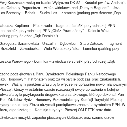
 Ewę Kaczmarzewską na trasie: Wytyczno DK 82 – Kościół pw. św. Andrzeja
rpusu Ochrony Pogranicza – wieża widokowa nad „Durnym Bagnem” – Jez.
Las Brzeziny – Babsk – Suchy Las – Łomnica (parking przy ścieżce „Dąb
ateusza Kapitana – Pieszowola – fragment ścieżki przyrodniczej PPN
agment ścieżki przyrodniczej PPN „Obóz Powstańczy” – Kolonia Wola
rking przy ścieżce „Dąb Dominik”)
Grzegorza Szramowiata - Urszulin – Dębowiec – Stare Załucze – fragment
s Brzezinki – Zawadówka – Wola Wereszczyńska - Łomnica (parking przy
Leszka Warownego - Łomnica – zwiedzanie ścieżki przyrodniczej „Dąb
ęczono podziękowania Panu Dyrektorowi Poleskiego Parku Narodowego
łazu Honorowym Patronatem oraz za wsparcie podczas prac znakarskich.
ilewski. Ważnym punktem Złazu było wręczenie uprawnień nowo mianowany
eszej, którzy w ostatnim czasie rozszerzyli swoje uprawienia o kolejne
twarcia było przykręcenie drogowskazu szlakowego, którego dokonali Pan
Kol. Zdzisław Rydz - Honorowy Przewodniczący Komisji Turystyki Pieszej
szyscy uczestnicy Złazu otrzymali pamiątkowe znaczki z symbolem PPN. W
azu, organizator, tj. Komisja turystyki Pieszej OM PTTK oraz data.
 dźwiękach muzyki, zapachu pieczonych kiełbasek oraz szumu drzew