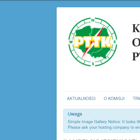
AKTUALNOŚCI
O KOMISJI
TR
Uwaga
Simple Image Gallery Notice: It looks l
Please ask your hosting company to enab