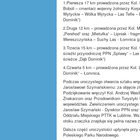
1.Pierwsza 17 km prowadzona przez Kol.
Boboli – cmentarz wojenny żołnierzy Ko
Wytyckie – Wólka Wytycka – Las Tefle – 
Dominik”)
2.Druga 12 km – prowadzona przez Kol. M
„Perehod” oraz „Mietułka” – Lipniak - fr
Wereszczyńska – Suchy Las - Łomnica (pa
3.Trzecia 15 km – prowadzona przez Kol. 
ścieżki przyrodniczej PPN „Spławy” – La
ścieżce „Dąb Dominik”)
4.Czwarta 5 km – prowadzona przez Kol. 
Dominik” – Łomnica.
Podczas uroczystego otwarcia szlaku wr
Jarosławowi Szymańskiemu: za objęcie z
Podziękowanie wręczył Kol. Andrzej Was
Znakarzom oraz Przodownikom Turystyki Pi
województwa. Zwieńczeniem uroczystego o
Jarosław Szymański - Dyrektor PPN oraz 
Oddziału Miejskiego PTTK w Lublinie. W
otoku znaczka znajduje się pełna nazwa zł
Dalsza część uroczystości upłynęła przy
Poleskiego Parku Narodowego.