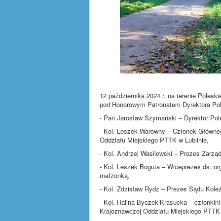
12 października 2024 r. na terenie Polesk
pod Honorowym Patronatem Dyrektora Pole
- Pan Jarosław Szymański – Dyrektor Po
- Kol. Leszek Warowny – Członek Główn
Oddziału Miejskiego PTTK w Lublinie,
- Kol. Andrzej Wasilewski – Prezes Zarzą
- Kol. Leszek Boguta – Wiceprezes ds. or
małżonką,
- Kol. Zdzisław Rydz – Prezes Sądu Kole
- Kol. Halina Byczek-Krasucka – członki
Krajoznawczej Oddziału Miejskiego PTTK 