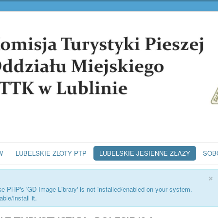
W
LUBELSKIE ZLOTY PTP
LUBELSKIE JESIENNE ZŁAZY
SOB
×
ike PHP's 'GD Image Library' is not installed/enabled on your system.
le/install it.