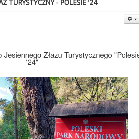
ŁAZ TURYSTYCZNY - POLESIE '24
go Jesiennego Złazu Turystycznego "Polesi
'24"