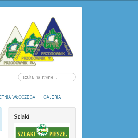
Szukaj...
OTNIA WŁÓCZĘGA
GALERIA
Szlaki