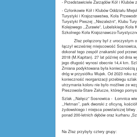
- Przedstawiciele Zarządów Kół i Klubów 
- Członkowie Kół i Klubów Oddziału Miejs
Turystyki i Krajoznawstwa, Koła Przewodn
Turystyki Pieszej ,,Niezależni”, Klubu Tur
Kolejowego ,,Żurawie”, Lubelskiego Koła 
Szkolnego Koła Krajoznawczo-Turystyczne
Złaz połączony był z uroczystym otwa
łączył wcześniej miejscowość Sosnowica, 
dokonał tego zespół znakarski pod przewo
2018 (M.Kapitan). 27 lat później od dnia 
jego długość wynosi obecnie 14,4 km. Szl
Zmiana podyktowana była koniecznością p
dróg w przysiółku Wujek. Od 2023 roku sz
konieczność reorganizacji przebiegu szla
utrzymania koloru nie było możliwe ze wzg
Pieszowola-Stare Załucze, którego pomy
Szlak ,,Nałęcz” Sosnowica - Łomnica wied
,,Hetman’’, park dworski z oficyną, kośc
żydowskiego i miejsca powstańczej bitwy 
ponad 200-letnich dębów oraz kurhanu „Szw
Na Złaz przybyły cztery grupy: