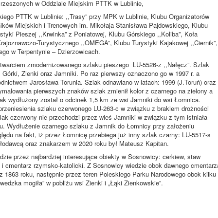
zrzeszonych w Oddziale Miejskim PTTK w Lublinie,
kiego PTTK w Lublinie: ,,Trasy” przy MPK w Lublinie, Klubu Organizatorów
ików Miejskich i Trenowych im. Mikołaja Stanisława Pajdowskiego, Klubu
ystyki Pieszej ,,Krwinka” z Poniatowej, Klubu Górskiego ,,Koliba”, Koła
Krajoznawczo-Turystycznego ,,OMEGA”, Klubu Turystyki Kajakowej ,,Ciernik”,
go w Terpentynie – Dzierzowicach.
rciem zmodernizowanego szlaku pieszego LU-5526-z ,,Nałęcz”. Szlak
Górki, Zienki oraz Jamniki. Po raz pierwszy oznaczono go w 1997 r. a
dnictwem Jarosława Torunia. Szlak odnawiano w latach: 1999 (J.Toruń) oraz
wymalowania pierwszych znaków szlak zmienił kolor z czarnego na zielony a
ak wydłużony został o odcinek 1,5 km ze wsi Jamniki do wsi Łomnica.
rzeniesienia szlaku czerwonego LU-263-c w związku z brakiem drożności
lak czerwony nie przechodzi przez wieś Jamniki w związku z tym istniała
ku. Wydłużenie czarnego szlaku z Jamnik do Łomnicy przy założeniu
lędu na fakt, iż przez Łomnicę przebiega już inny szlak czarny: LU-5517-s
słodawcą oraz znakarzem w 2020 roku był Mateusz Kapitan.
zie przez najbardziej interesujące obiekty w Sosnowicy: cerkiew, staw
iół i cmentarz rzymsko-katolicki. Z Sosnowicy wiedzie obok dawnego cmentarz
z 1863 roku, następnie przez teren Poleskiego Parku Narodowego obok kilku
edzka mogiła” w pobliżu wsi Zienki i „Łąki Zienkowskie”.