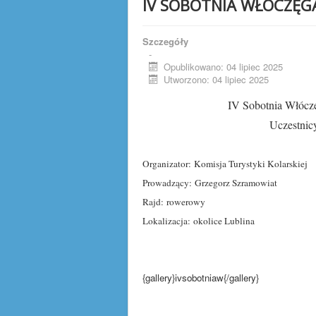
IV SOBOTNIA WŁÓCZĘGA 
Szczegóły
-
Opublikowano: 04 lipiec 2025
Utworzono: 04 lipiec 2025
IV Sobotnia Włóczę
Uczestnic
Organizator: Komisja Turystyki Kolarskiej
Prowadzący: Grzegorz Szramowiat
Rajd: rowerowy
Lokalizacja: okolice Lublina
{gallery}ivsobotniaw{/gallery}