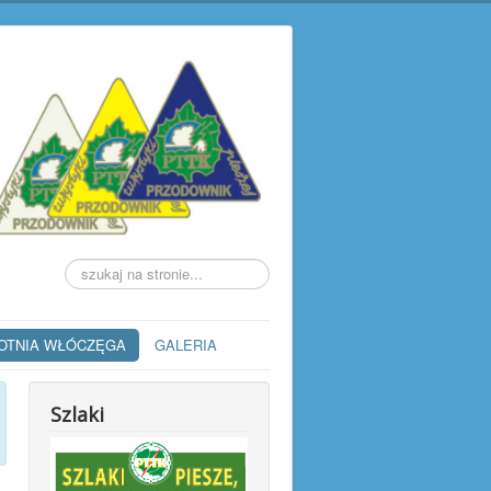
Szukaj...
OTNIA WŁÓCZĘGA
GALERIA
Szlaki