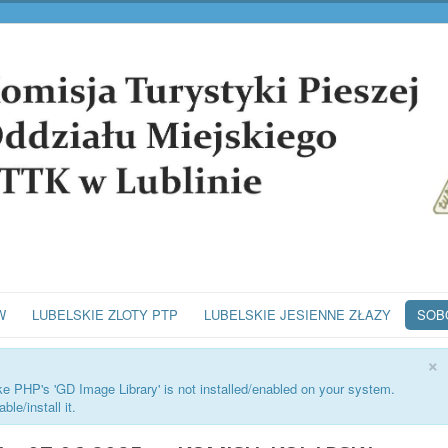
W
LUBELSKIE ZLOTY PTP
LUBELSKIE JESIENNE ZŁAZY
SOB
×
ike PHP's 'GD Image Library' is not installed/enabled on your system.
le/install it.