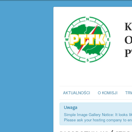
AKTUALNOŚCI
O KOMISJI
TR
Uwaga
Simple Image Gallery Notice: It looks l
Please ask your hosting company to enab